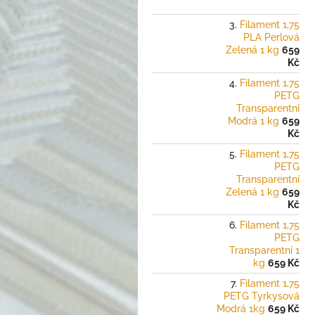
Filament 1,75
PLA Perlová
Zelená 1 kg
659
Kč
Filament 1,75
PETG
Transparentní
Modrá 1 kg
659
Kč
Filament 1,75
PETG
Transparentní
Zelená 1 kg
659
Kč
Filament 1,75
PETG
Transparentní 1
kg
659 Kč
Filament 1,75
PETG Tyrkysová
Modrá 1kg
659 Kč