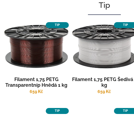
Tip
TIP
TIP
Filament 1,75 PETG
Filament 1,75 PETG Šedivá
Transparentníp Hnědá 1 kg
kg
659 Kč
659 Kč
TIP
TIP