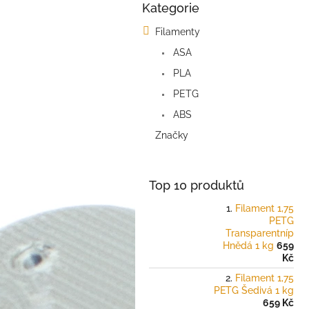
Kategorie
o
Přeskočit
kategorie
s
Filamenty
t
ASA
r
a
PLA
n
PETG
n
í
ABS
p
Značky
a
n
e
Top 10 produktů
l
Filament 1,75
PETG
Transparentníp
Hnědá 1 kg
659
Kč
Filament 1,75
PETG Šedivá 1 kg
659 Kč