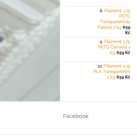
Filament 1,75
PETG
Transparentníp
Fialová 1 kg
659
Kč
Filament 1,75
PETG Červená 1
kg
659 Kč
Filament 1,75
PLA Transparentní
1 kg
659 Kč
Z
á
Facebook
p
a
t