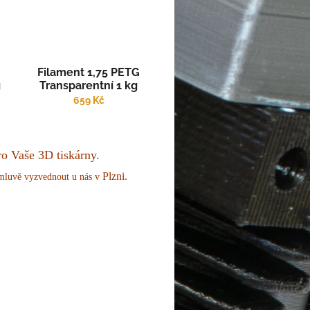
Filament 1,75 PETG
g
Transparentní 1 kg
659 Kč
ro Vaše 3D tiskárny.
Plzni.
omluvě vyzvednout u nás v