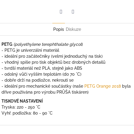
Twitter
Facebook
Popis
Diskuze
PETG
(polyethylene terephthalate glycol
)
- PETG je univerzální materiál
- ideální pro začátečníky (velmi jednoduchý na tisk)
- vhodný spíše pro tisk objektů bez drobných detailů
- tvrdší materiál než PLA, stejně jako ABS
- odolný vůči vyšším teplotám (do 70 °C)
- dobře drží na podložce, nekroutí se
- ideální pro mechanické součástky (naše
PETG Orange 2018
byla
dříve používána pro výrobu PRŮŠA tiskáren)
TISKOVÉ NASTAVENÍ
Tryska: 220 - 250 °C
Vyhř. podložka: 80 - 90 °C
Z