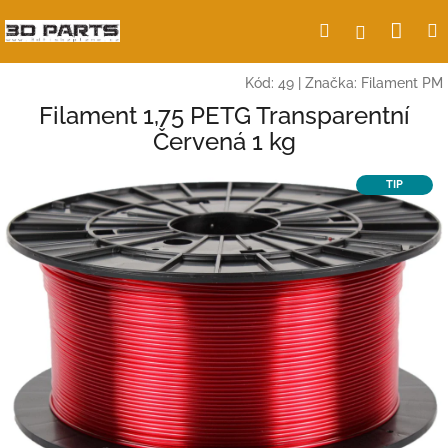
Přejít
Nák
Hledat
Přihlášení
na
obsah
koší
Kód:
49
|
Značka:
Filament PM
Filament 1,75 PETG Transparentní
Červená 1 kg
TIP