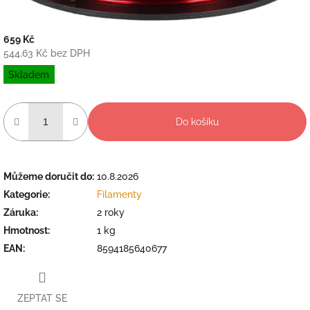
659 Kč
544,63 Kč bez DPH
Měrná
Skladem
cena:
Do košíku
Můžeme doručit do:
10.8.2026
Kategorie
:
Filamenty
Záruka
:
2 roky
Hmotnost
:
1 kg
EAN
:
8594185640677
ZEPTAT SE