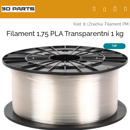
Přejít
Nák
Hledat
Přihlášení
na
obsah
koší
Kód:
8
|
Značka:
Filament PM
Filament 1,75 PLA Transparentní 1 kg
TIP