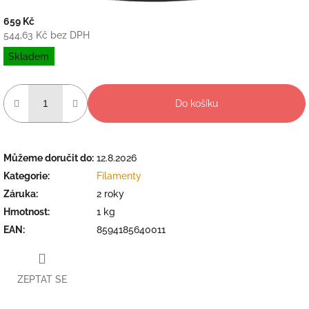
659 Kč
544,63 Kč bez DPH
Měrná
Skladem
cena:
Do košíku
Můžeme doručit do:
12.8.2026
Kategorie
:
Filamenty
Záruka
:
2 roky
Hmotnost
:
1 kg
EAN
:
8594185640011
ZEPTAT SE