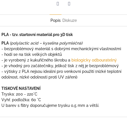
Twitter
Facebook
Popis
Diskuze
PLA - tzv. startovní materiál pro 3D tisk
PLA
(polylactic acid – kyselina polymléčná)
- bezproblémový materiál s dobrými mechanickými vlastnostmi
- hodí se na tisk velkých objektů
- je vyrobený z kukuřičného škrobu a
biologicky odbouratelný
- je vhodný pro začátečníky, jelikož tisk z něj je bezproblémový
- výtisky z PLA nejsou ideální pro venkovní použití (nízké teplotní
odolnost, nízké odolnosti proti UV záření)
TISKOVÉ NASTAVENÍ
Tryska: 200 - 220°C
Vyhř. podložka: 60 °C
U barev s flitry doporučujeme trysku 0,5 mm a větší.
Z
á