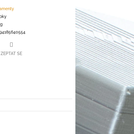
lamenty
roky
kg
94185640554
ZEPTAT SE
book