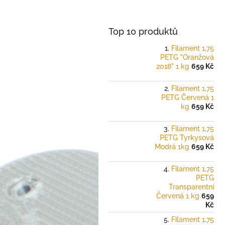
a
n
e
Top 10 produktů
l
Filament 1,75
PETG "Oranžová
2018" 1 kg
659 Kč
Filament 1,75
PETG Červená 1
kg
659 Kč
Filament 1,75
PETG Tyrkysová
Modrá 1kg
659 Kč
Filament 1,75
PETG
Transparentní
Červená 1 kg
659
Kč
Filament 1,75