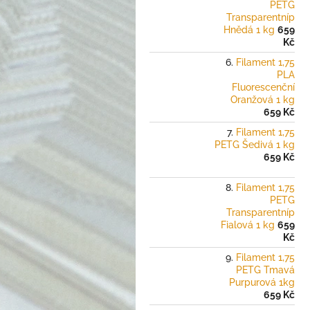
PETG
Transparentníp
Hnědá 1 kg
659
Kč
Filament 1,75
PLA
Fluorescenční
Oranžová 1 kg
659 Kč
Filament 1,75
PETG Šedivá 1 kg
659 Kč
Filament 1,75
PETG
Transparentníp
Fialová 1 kg
659
Kč
Filament 1,75
PETG Tmavá
Purpurová 1kg
659 Kč