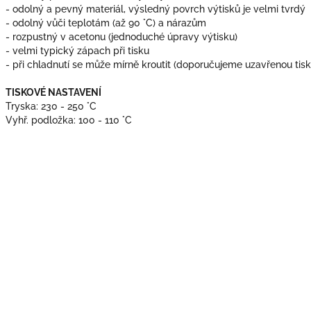
- odolný a pevný materiál, výsledný povrch výtisků je velmi tvrdý
- odolný vůči teplotám (až 90 °C) a nárazům
- rozpustný v acetonu (jednoduché úpravy výtisku)
- velmi typický zápach při tisku
- při chladnutí se může mírně kroutit (doporučujeme uzavřenou ti
TISKOVÉ NASTAVENÍ
Tryska: 230 - 250 °C
Vyhř. podložka: 100 - 110 °C