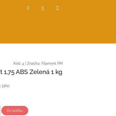
Nákupní
Hledat
Přihlášení
košík
Kód:
4
|
Značka:
Filament PM
t 1,75 ABS Zelená 1 kg
z DPH
Do košíku