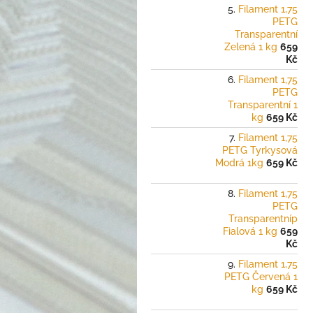
Filament 1,75
PETG
Transparentní
Zelená 1 kg
659
Kč
Filament 1,75
PETG
Transparentní 1
kg
659 Kč
Filament 1,75
PETG Tyrkysová
Modrá 1kg
659 Kč
Filament 1,75
PETG
Transparentníp
Fialová 1 kg
659
Kč
Filament 1,75
PETG Červená 1
kg
659 Kč