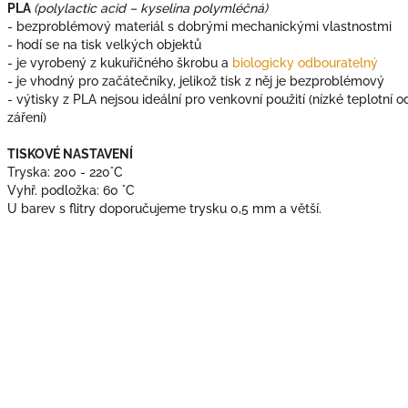
PLA
(polylactic acid – kyselina polymléčná)
- bezproblémový materiál s dobrými mechanickými vlastnostmi
- hodí se na tisk velkých objektů
- je vyrobený z kukuřičného škrobu a
biologicky odbouratelný
- je vhodný pro začátečníky, jelikož tisk z něj je bezproblémový
- výtisky z PLA nejsou ideální pro venkovní použití (nízké teplotní o
záření)
TISKOVÉ NASTAVENÍ
Tryska: 200 - 220°C
Vyhř. podložka: 60 °C
U barev s flitry doporučujeme trysku 0,5 mm a větší.