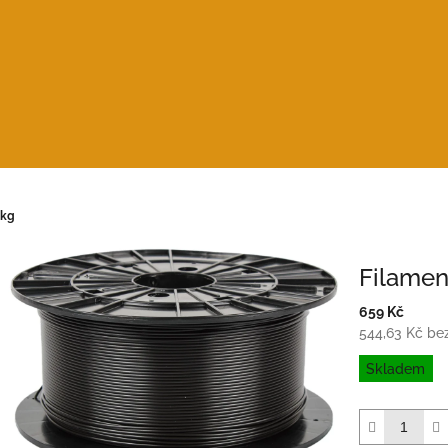
 kg
Filamen
659 Kč
544,63 Kč be
Měrná
Skladem
cena: