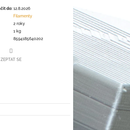
it do:
12.8.2026
Filamenty
2 roky
1 kg
8594185640202
ZEPTAT SE
book