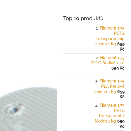
a
n
e
Top 10 produktů
l
Filament 1,75
PETG
Transparentníp
Hnědá 1 kg
659
Kč
Filament 1,75
PETG Šedivá 1 kg
659 Kč
Filament 1,75
PLA Perlová
Zelená 1 kg
659
Kč
Filament 1,75
PETG
Transparentní
Modrá 1 kg
659
Kč