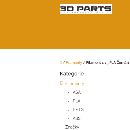
Přejít
na
obsah
Domů
/
Filamenty
/
Filament 1,75 PLA Černá 1
P
Kategorie
o
Přeskočit
kategorie
s
Filamenty
t
ASA
r
a
PLA
n
PETG
n
í
ABS
p
Značky