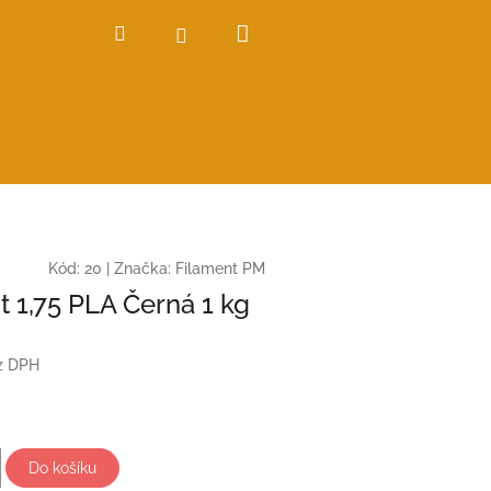
Nákupní
Hledat
Přihlášení
košík
Kód:
20
|
Značka:
Filament PM
t 1,75 PLA Černá 1 kg
z DPH
Do košíku