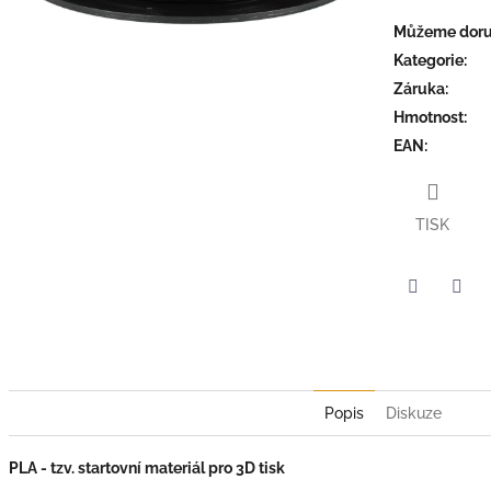
Můžeme doruč
Kategorie
:
Záruka
:
Hmotnost
:
EAN
:
TISK
Twitter
Face
Popis
Diskuze
PLA - tzv. startovní materiál pro 3D tisk