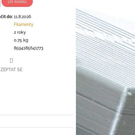
Do košíku
it do:
11.8.2026
Filamenty
2 roky
0.75 kg
8594185641773
ZEPTAT SE
book