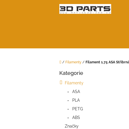
Přejít
na
obsah
Domů
/
Filamenty
/
Filament 1,75 ASA Stříbrn
P
Kategorie
o
Přeskočit
kategorie
s
Filamenty
t
ASA
r
a
PLA
n
PETG
n
í
ABS
p
Značky