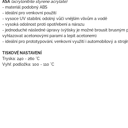
ASA
(acrylonitrile styrene acrylate)
- materiál podobný ABS
- ideální pro venkovní použití
- vysoce UV stabilní, odolný vůči vnějším vlivům a vodě
- vysoká odolnost proti opotřebení a nárazu
- jednoduché následné úpravy (výtisky je možné brousit brusným 
vyhlazovat acetonovými parami a lepit acetonem)
- ideální pro prototypování, venkovní využití i automobilový a stroj
TISKOVÉ NASTAVENÍ
Tryska: 240 - 260 °C
Vyhř. podložka: 100 - 110 °C