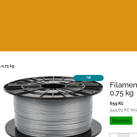
á 0,75 kg
TIP
Filamen
0,75 kg
659 Kč
544,63 Kč be
Měrná
Skladem
cena: