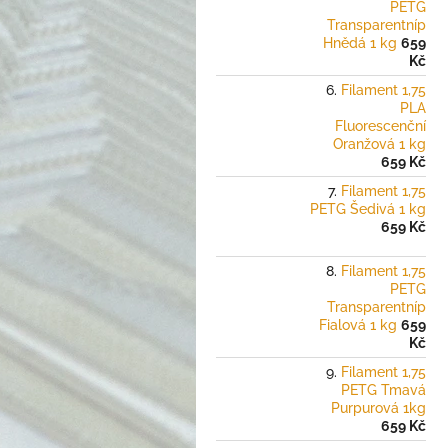
PETG
Transparentníp
Hnědá 1 kg
659
Kč
Filament 1,75
PLA
Fluorescenční
Oranžová 1 kg
659 Kč
Filament 1,75
PETG Šedivá 1 kg
659 Kč
Filament 1,75
PETG
Transparentníp
Fialová 1 kg
659
Kč
Filament 1,75
PETG Tmavá
Purpurová 1kg
659 Kč