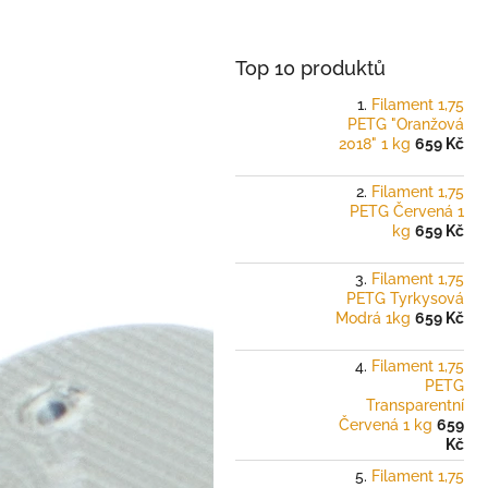
a
n
e
Top 10 produktů
l
Filament 1,75
PETG "Oranžová
2018" 1 kg
659 Kč
Filament 1,75
PETG Červená 1
kg
659 Kč
Filament 1,75
PETG Tyrkysová
Modrá 1kg
659 Kč
Filament 1,75
PETG
Transparentní
Červená 1 kg
659
Kč
Filament 1,75