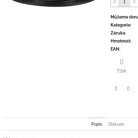
Můžeme doruč
Kategorie
:
Záruka
:
Hmotnost
:
EAN
:
TISK
Twitter
Face
Popis
Diskuze