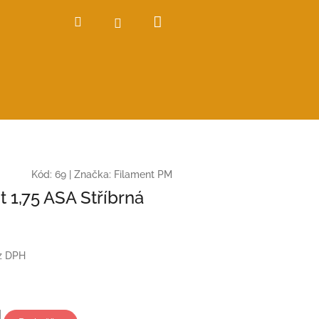
Nákupní
Hledat
Přihlášení
košík
Kód:
69
|
Značka:
Filament PM
t 1,75 ASA Stříbrná
z DPH