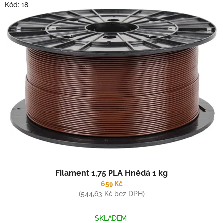
V
p
Kód:
18
ý
r
p
o
i
d
s
u
p
k
r
t
o
ů
d
u
k
t
ů
Filament 1,75 PLA Hnědá 1 kg
659 Kč
(544,63 Kč bez DPH)
SKLADEM