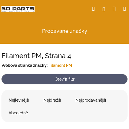
Přejít
Nák
Hledat
Přihlášení
na
obsah
koší
Prodávané značky
Filament PM
, Strana 4
Webová stránka značky:
Filament PM
Otevřít filtr
Ř
a
Nejlevnější
Nejdražší
Nejprodávanější
z
e
Abecedně
n
í