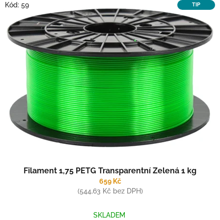
V
p
Kód:
59
TIP
ý
r
p
o
i
d
s
u
p
k
r
t
o
ů
d
u
k
t
ů
Filament 1,75 PETG Transparentní Zelená 1 kg
659 Kč
(544,63 Kč bez DPH)
SKLADEM