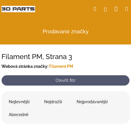
Přejít
Nák
Hledat
Přihlášení
na
obsah
koší
Prodávané značky
Filament PM
, Strana 3
Webová stránka značky:
Filament PM
Otevřít filtr
Ř
a
Nejlevnější
Nejdražší
Nejprodávanější
z
e
Abecedně
n
í